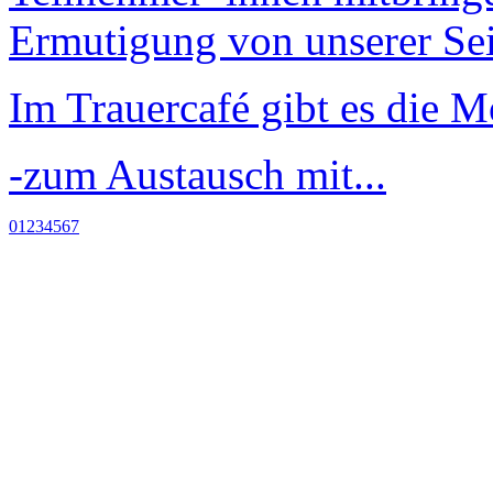
Ermutigung von unserer Sei
Im Trauercafé gibt es die M
-zum Austausch mit...
0
1
2
3
4
5
6
7