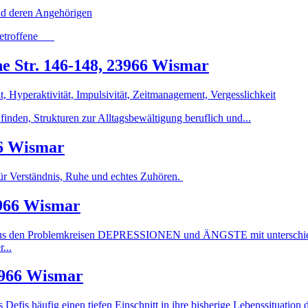
nd deren Angehörigen
e Betroffene
e Str. 146-148, 23966 Wismar
yperaktivität, Impulsivität, Zeitmanagement, Vergesslichkeit
finden, Strukturen zur Alltagsbewältigung beruflich und...
66 Wismar
r Verständnis, Ruhe und echtes Zuhören.
3966 Wismar
ner aus den Problemkreisen DEPRESSIONEN und ÄNGSTE mit unterschie
...
3966 Wismar
s Defis häufig einen tiefen Einschnitt in ihre bisherige Lebenssituation 