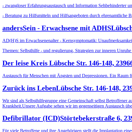
- zwangloser Erfahrungsaustausch und Information Sehbehinderter u
- Beratung zu Hilfsmitteln und Hilfsangeboten durch ehrenamtlich
andersSein - Erwachsene mit ADHS
Lübsch
AD(H)S im Erwachsenenalter - Kernsymptomatik: Unaufmerksamkeit, H
Themen: Selbsthilfe - und regulierung, Strategien zur inneren Unruhe 
Der leise Kreis
Lübsche Str. 146-148, 239
Austausch für Menschen mit Ängsten und Depressionen. Ein Raum fü
Zurück ins Leben
Lübsche Str. 146-148, 2
Wir sind als Selbsthilfegruppe eine Gemeinschaft selbst Betroffe
Krankheit.Unsere Aufgabe sehen wir im gegenseitigen Austausch über
Defibrillator (ICD)
Störtebekerstraße 6, 2
Für viele Betroffene und ihre Angehörigen stellt die Implantation eine