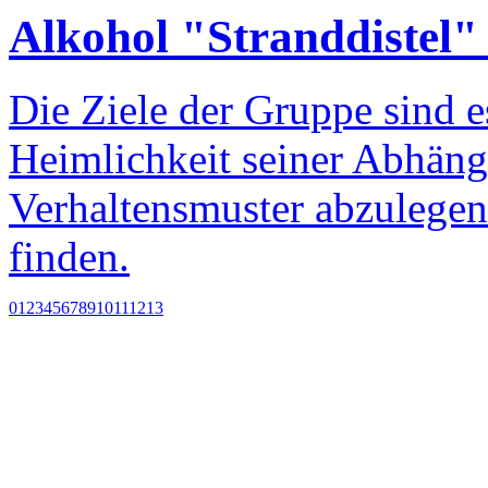
Alkohol "Stranddistel"
Die Ziele der Gruppe sind es
Heimlichkeit seiner Abhängi
Verhaltensmuster abzulegen
finden.
0
1
2
3
4
5
6
7
8
9
10
11
12
13