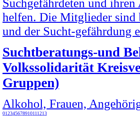
Suchgefährdeten und ihren
helfen. Die Mitglieder sin
und der Sucht-gefährdung 
Suchtberatungs-und Be
Volkssolidarität Kreisv
Gruppen)
Alkohol, Frauen, Angehörig
0
1
2
3
4
5
6
7
8
9
10
11
12
13