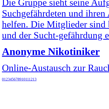
Die Gruppe sieht seine Auf
Suchgefährdeten und ihren
helfen. Die Mitglieder sin
und der Sucht-gefährdung 
Anonyme Nikotiniker
Online-Austausch zur Rau
0
1
2
3
4
5
6
7
8
9
10
11
12
13