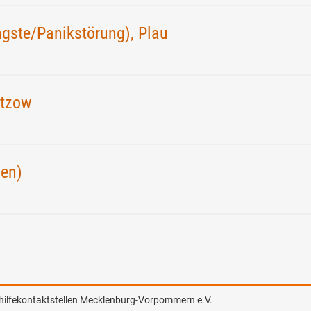
ngste/Panikstörung), Plau
ützow
pen)
hilfekontaktstellen Mecklenburg-Vorpommern e.V.