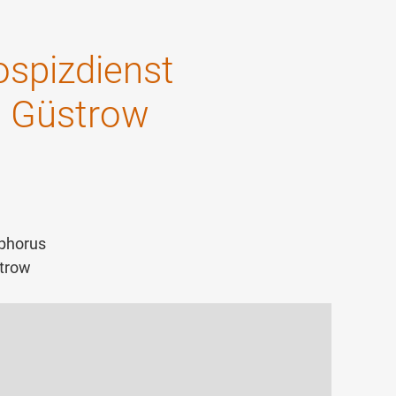
spizdienst
, Güstrow
ophorus
strow