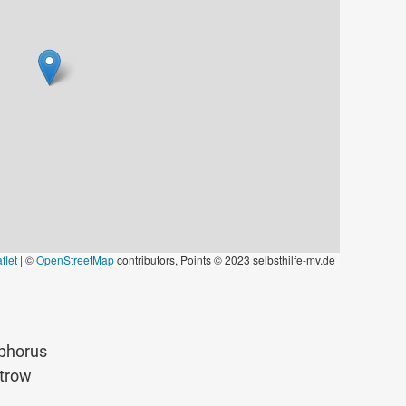
flet
|
©
OpenStreetMap
contributors, Points © 2023 selbsthilfe-mv.de
ophorus
strow