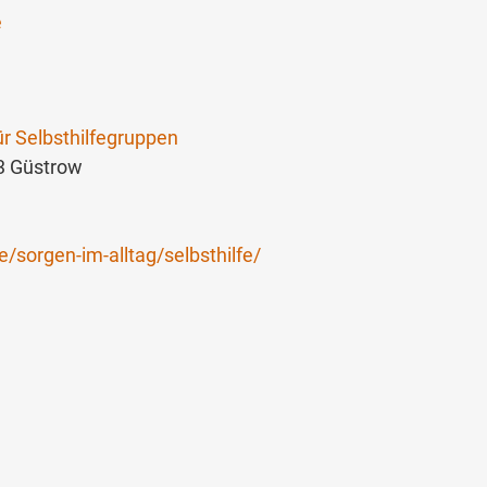
e
ür Selbsthilfegruppen
73 Güstrow
/sorgen-im-alltag/selbsthilfe/