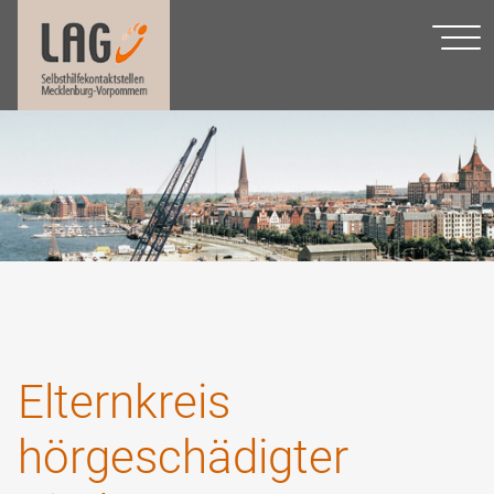
Elternkreis
hörgeschädigter