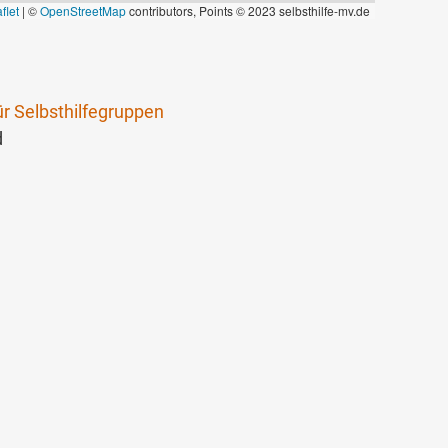
flet
|
©
OpenStreetMap
contributors, Points © 2023 selbsthilfe-mv.de
ür Selbsthilfegruppen
d